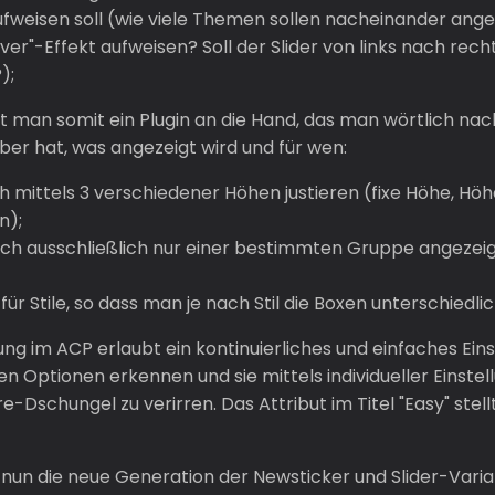
ufweisen soll (wie viele Themen sollen nacheinander angez
er"-Effekt aufweisen? Soll der Slider von links nach rec
);
 man somit ein Plugin an die Hand, das man wörtlich na
über hat, was angezeigt wird und für wen:
ich mittels 3 verschiedener Höhen justieren (fixe Höhe, H
n);
ch ausschließlich nur einer bestimmten Gruppe angezeigt 
h für Stile, so dass man je nach Stil die Boxen unterschiedl
ung im ACP erlaubt ein kontinuierliches und einfaches Ein
len Optionen erkennen und sie mittels individueller Einste
Dschungel zu verirren. Das Attribut im Titel "Easy" stellt
t nun die neue Generation der Newsticker und Slider-Varia