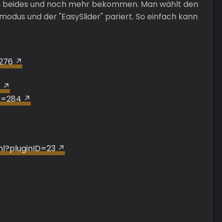
gin beides und noch mehr bekommen. Man wählt den
fmodus und der "EasySlider" pariert. So einfach kann
276
3
D=284
l?pluginID=23