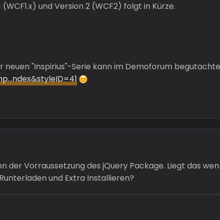
 (WCF1.x) und Version 2 (WCF2) folgt in Kürze.
der neuen "Inspirius"-Serie kann im Demoforum begutacht
hp…ndex&styleID=41
 von der Vorraussetzung des jQuery Package. Liegt das we
unterladen und Extra Installieren?