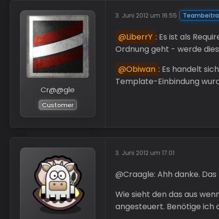
3. Juni 2012 um 16:55
Teambeitr
LiberrY
: Es ist als Req
Ordnung geht - werde diesb
Obiwan
: Es handelt s
Template-Einbindung wurde
Cr@@gle
Customer
3. Juni 2012 um 17:01
@Craagle: Ahh danke. Das k
Wie sieht den das aus wen
angesteuert. Benötige ich 