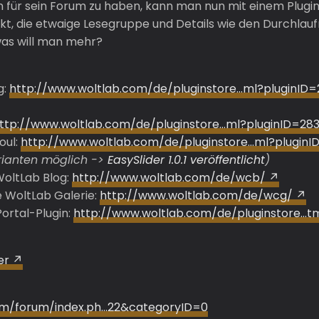
 für sein Forum zu haben, kann man nun mit einem Plu
ffekt, die etwaige Lesegruppe und Details wie den Durchlau
was will man mehr?
g:
http://www.woltlab.com/de/pluginstore…ml?pluginID=
ttp://www.woltlab.com/de/pluginstore…ml?pluginID=28
oul:
http://www.woltlab.com/de/pluginstore…ml?pluginI
Varianten möglich ->
EasySlider 1.0.1 veröffentlicht
)
WoltLab Blog:
http://www.woltlab.com/de/wcb/
ie WoltLab Galerie:
http://www.woltlab.com/de/wcg/
ortal-Plugin:
http://www.woltlab.com/de/pluginstore…tm
er
com/forum/index.ph…22&categoryID=0