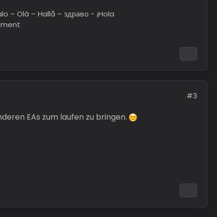
o – Bonjour – Merhaba – Hei - Γεια σας – Hej – مرحبا – Halo – Olá – Hallå – здраво - ¡Hola
ement
#3
anderen EAs zum laufen zu bringen.