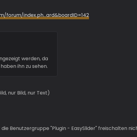
om/forum/index.ph…ard&boardID=142
angezeigt werden, da
 haben ihn zu sehen.
ld, nur Bild, nur Text)
 die Benutzergruppe "Plugin - EasySlider" freischalten ni