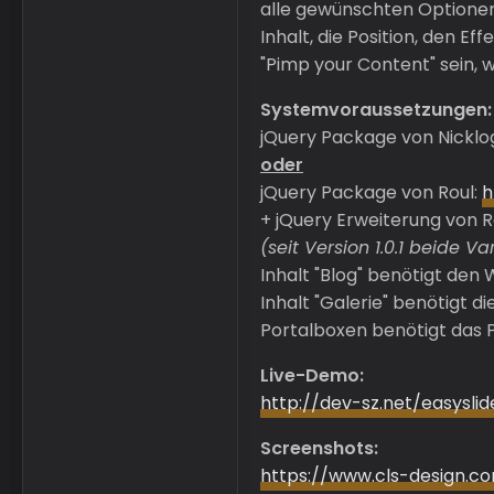
alle gewünschten Optionen
Inhalt, die Position, den E
"Pimp your Content" sein, 
Systemvoraussetzungen:
jQuery Package von Nicklo
oder
jQuery Package von Roul:
h
+ jQuery Erweiterung von R
(seit Version 1.0.1 beide 
Inhalt "Blog" benötigt den 
Inhalt "Galerie" benötigt d
Portalboxen benötigt das P
Live-Demo:
http://dev-sz.net/easyslid
Screenshots:
https://www.cls-design.