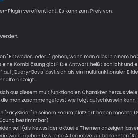
r-Plugin veröffentlicht. Es kann zum Preis von:
werden.
n "Entweder...oder..." gehen, wenn man alles in einem 
ine Kombilösung gibt? Die Antwort heißt schlicht und e
r" auf jQuery-Basis lässt sich als ein multifunktionaler Bild
halte anzeigt.
ich aus diesem multifunktionalen Charakter heraus viele
 die man zusammengefasst wie folgt aufschlüsseln kann. 
n "EasySlider" in seinem Forum platziert haben möchte (St
nfügung bestimmbar);
eiden soll (als Newsslider aktuelle Themen anzeigen lasse
lerie wiedergeben bzw. eine Alternative zur bekannten "Re