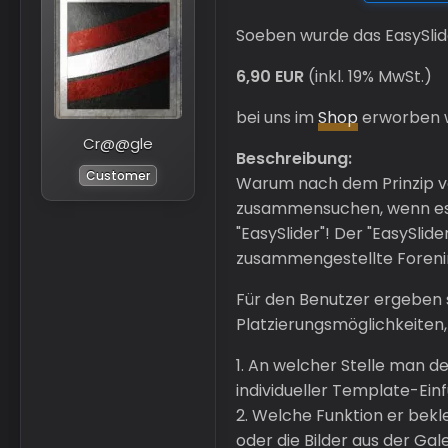
Soeben wurde das EasySlide
6,90 EUR
(inkl. 19% MwSt.)
bei uns im
Shop
erworben 
Cr@@gle
Beschreibung:
Customer
Warum nach dem Prinzip vo
zusammensuchen, wenn es e
"EasySlider"! Der "EasySlide
zusammengestellte Forenin
Für den Benutzer ergeben s
Platzierungsmöglichkeiten,
1. An welcher Stelle man de
individueller Template-Ei
2. Welche Funktion er bekl
oder die Bilder aus der Ga