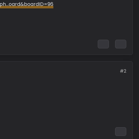
x.ph…oard&boardID=96
#2