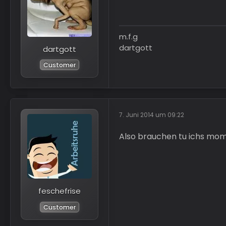
m.f.g
dartgott
dartgott
Customer
7. Juni 2014 um 09:22
Also brauchen tu ichs mo
feschefrise
Customer