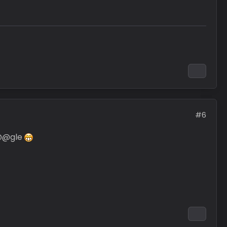
#6
r@@gle