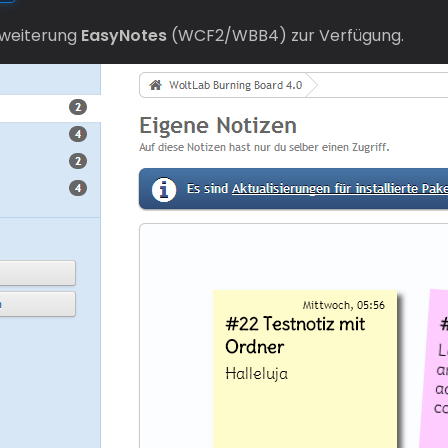
rweiterung
EasyNotes
(WCF2/WBB4) zur Verfügung.