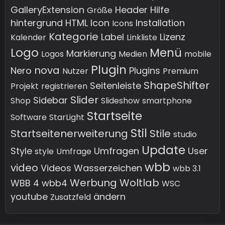
GalleryExtension
Header
Hilfe
Größe
hintergrund
HTML
Icon
Installation
Icons
Kategorie
Label
Lizenz
Kalender
Linkliste
Logo
Menü
Markierung
Logos
Medien
mobile
Plugin
nova
Nero
Plugins
Nutzer
Premium
ShapeShifter
Seitenleiste
Projekt
registrieren
Slider
Sidebar
Shop
Slideshow
smartphone
Startseite
Software
StarLight
Stil
Startseitenerweiterung
Stile
studio
Update
Style
Umfragen
User
style
Umfrage
wbb
video
Videos
Wasserzeichen
wbb 3.1
Werbung
Woltlab
WBB 4
wbb4
WSC
youtube
ändern
Zusatzfeld