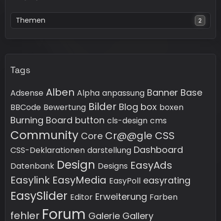
Themen
2
Tags
Alben
Banner
Base
Adsense
Alpha
anpassung
Bilder
Blog
box
BBCode
Bewertung
boxen
Burning Board
button
cls-design
cms
Community
Cr@@gle
CSS
Core
Dashboard
CSS-Deklarationen
darstellung
Design
EasyAds
Datenbank
Designs
Easylink
EasyMedia
easyrating
EasyPoll
EasySlider
Erweiterung
Editor
Farben
Forum
fehler
Galerie
Gallery