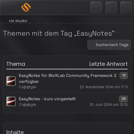
cls studio
Themen mit dem Tag „EasyNotes“
Suche nach Tags
Thema
Letzte Antwort
EasyNotes für WoltLab Community Framework 2
13
verfügbar
Cr@@gle
23. November 2014 um 17:11
EasyNotes - kurz vorgestellt
28
Cr@@gle
10. Juni 2014 um 13:10
Inhalte