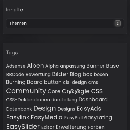
Inhalte
Themen
2
Tags
Alben
Banner
Base
Adsense
Alpha
anpassung
Bilder
Blog
box
BBCode
Bewertung
boxen
Burning Board
button
cls-design
cms
Community
Cr@@gle
CSS
Core
Dashboard
CSS-Deklarationen
darstellung
Design
EasyAds
Datenbank
Designs
Easylink
EasyMedia
easyrating
EasyPoll
EasySlider
Erweiterung
Editor
Farben