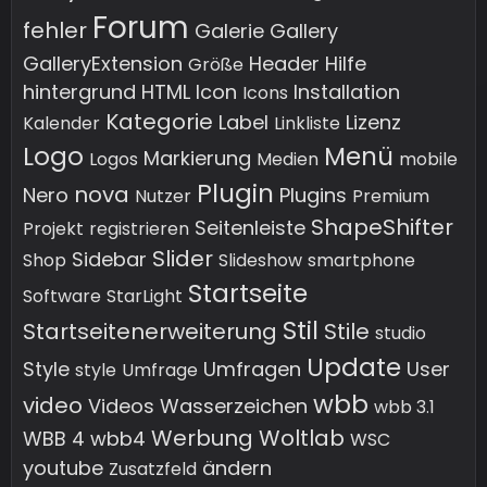
Forum
fehler
Galerie
Gallery
GalleryExtension
Header
Hilfe
Größe
hintergrund
HTML
Icon
Installation
Icons
Kategorie
Label
Lizenz
Kalender
Linkliste
Logo
Menü
Markierung
Logos
Medien
mobile
Plugin
nova
Nero
Plugins
Nutzer
Premium
ShapeShifter
Seitenleiste
Projekt
registrieren
Slider
Sidebar
Shop
Slideshow
smartphone
Startseite
Software
StarLight
Stil
Startseitenerweiterung
Stile
studio
Update
Style
Umfragen
User
style
Umfrage
wbb
video
Videos
Wasserzeichen
wbb 3.1
Werbung
Woltlab
WBB 4
wbb4
WSC
youtube
ändern
Zusatzfeld