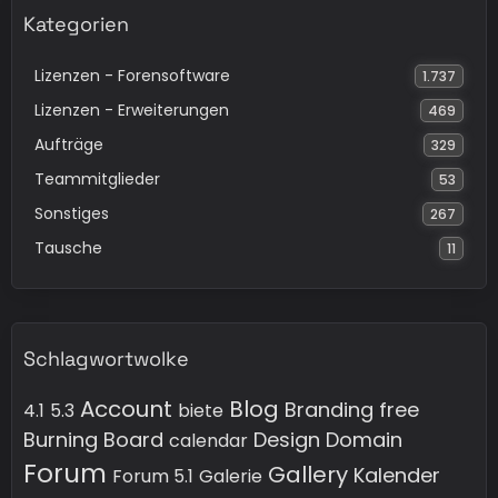
Kategorien
Lizenzen - Forensoftware
1.737
Lizenzen - Erweiterungen
469
Aufträge
329
Teammitglieder
53
Sonstiges
267
Tausche
11
Schlagwortwolke
Account
Blog
Branding free
4.1
5.3
biete
Burning Board
Design
Domain
calendar
Forum
Gallery
Kalender
Forum 5.1
Galerie