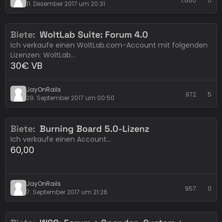
1.660
0
11. Dezember 2017 um 20:31
Biete
WoltLab Suite: Forum 4.0
Erledigt
WoltLab
Ich verkaufe einen WoltLab.com-Account mit folgenden
Lizenzen: WoltLab…
30€ VB
JayOnRails
972
5
29. September 2017 um 00:50
Biete
Burning Board 5.0-Lizenz
Erledigt
WoltLab
Ich verkaufe einen Account…
60,00
JayOnRails
957
0
7. September 2017 um 21:26