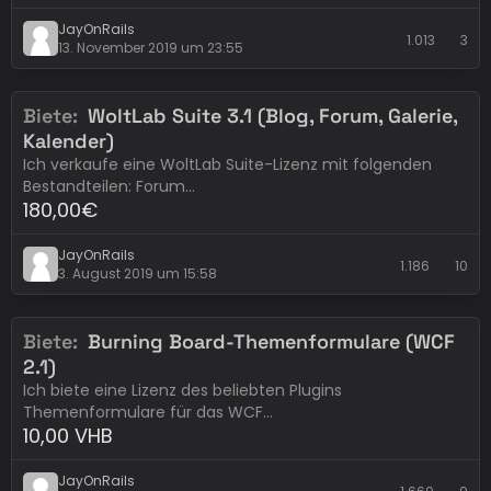
JayOnRails
1.013
3
13. November 2019 um 23:55
Biete
WoltLab Suite 3.1 (Blog, Forum, Galerie,
Erledigt
WoltLab
Kalender)
Ich verkaufe eine WoltLab Suite-Lizenz mit folgenden
Bestandteilen: Forum…
180,00€
JayOnRails
1.186
10
3. August 2019 um 15:58
Biete
Burning Board-Themenformulare (WCF
Eintrag abgelaufen
Lizenzen - Erweiterungen
2.1)
Ich biete eine Lizenz des beliebten Plugins
Themenformulare für das WCF…
10,00 VHB
JayOnRails