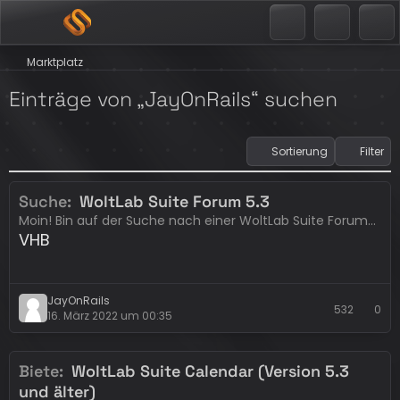
Marktplatz
Einträge von „JayOnRails“ suchen
Sortierung
Filter
Suche
WoltLab Suite Forum 5.3
Erledigt
WoltLab
Moin! Bin auf der Suche nach einer WoltLab Suite Forum…
VHB
JayOnRails
532
0
16. März 2022 um 00:35
Biete
WoltLab Suite Calendar (Version 5.3
Erledigt
Lizenzen - Erweiterungen
und älter)