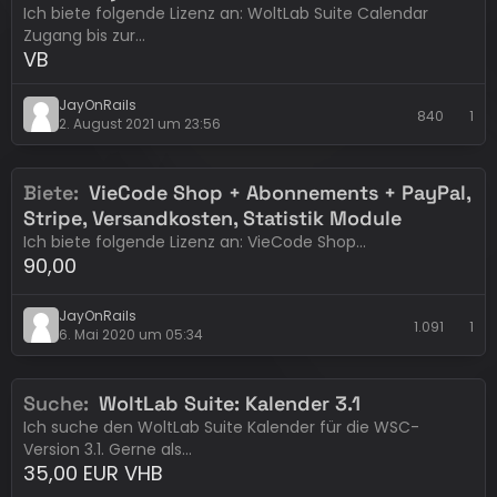
Ich biete folgende Lizenz an: WoltLab Suite Calendar
Zugang bis zur…
VB
JayOnRails
840
1
2. August 2021 um 23:56
Biete
VieCode Shop + Abonnements + PayPal,
Eintrag abgelaufen
Lizenzen - Erweiterungen
Stripe, Versandkosten, Statistik Module
Ich biete folgende Lizenz an: VieCode Shop…
90,00
JayOnRails
1.091
1
6. Mai 2020 um 05:34
Suche
WoltLab Suite: Kalender 3.1
Erledigt
Lizenzen - Erweiterungen
Ich suche den WoltLab Suite Kalender für die WSC-
Version 3.1. Gerne als…
35,00 EUR VHB