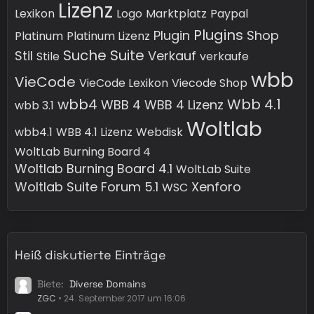
Lizenz
Lexikon
Logo
Marktplatz
Paypal
Plugins
Plugin
Shop
Platinum
Platinum Lizenz
Suche
Suite
Stil
Verkauf
Stile
verkaufe
wbb
VieCode
VieCode Lexikon
Viecode Shop
wbb4
Wbb 4.1
WBB 4
WBB 4 Lizenz
wbb 3.1
Woltlab
wbb4.1
WBB 4.1 Lizenz
Webdisk
WoltLab Burning Board 4
Woltlab Burning Board 4.1
WoltLab Suite
Woltlab Suite Forum 5.1
Xenforo
WSC
Heiß diskutierte Einträge
Biete
Diverse Domains
ZGC
24. September 2017 um 16:06