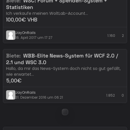
Biete
WSC: Forum + Spenden-System +
Erledigt
Lizenzen - Forensoftware
Statistiken
Ich verkaufe meinen WoltLab-Account…
100,00€ VHB
JayOnRails
1.160
2
16. April 2017 um 17:27
Biete
WBB-Elite News-System für WCF 2.0 /
Erledigt
Lizenzen - Erweiterungen
2.1 und WSC 3.0
Hallo, da mir das News-System doch nicht so gut gefällt,
wie erwartet…
5,00€
JayOnRails
1.852
0
31. Dezember 2016 um 06:21