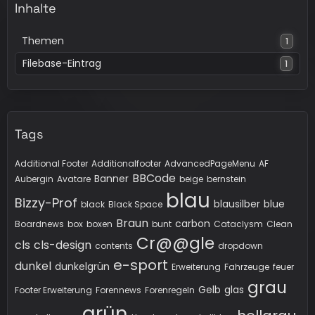
Inhalte
Themen
1
Filebase-Eintrag
1
Tags
Additional Footer
Additionalfooter
AdvancedPageMenu
AF
BBCode
Banner
Aubergin
Avatare
beige
bernstein
blau
Bizzy-Prof
blausilber
blue
black
Black Space
Braun
carbon
Boardnews
box
boxen
bunt
Cataclysm
Clean
Cr@@gle
cls
cls-design
contents
dropdown
e-sport
dunkel
dunkelgrün
Erweiterung
Fahrzeuge
feuer
grau
Gelb
glas
Footer Erweiterung
Forennews
Forenregeln
grün