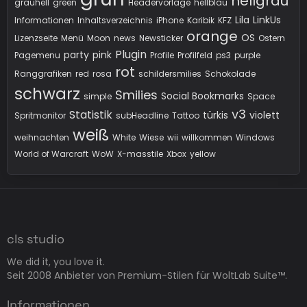
hellgrau
grauhell
green
Headervorlage
hellblau
Lila
LinkUs
Informationen
Inhaltsverzeichnis
iPhone
Karibik
KFZ
orange
OS
Lizenzseite
Menü
Moon
news
Newsticker
Ostern
Plugin
party
pink
Pagemenu
Profile
Profilfeld
ps3
purple
rot
Ranggrafiken
red
rosa
schildersmilies
Schokolade
schwarz
Smilies
Social Bookmarks
simple
Space
v3
Statistik
türkis
violett
Spritmonitor
subHeadline
Tattoo
weiß
weihnachten
White
Wiese
wii
willkommen
Windows
World of Warcraft
WoW
X-masstile
Xbox
yellow
cls studio
We did it, you love it.
Seit 2008 Anbieter von Premium-Stilen für WoltLab Suite™.
Informationen