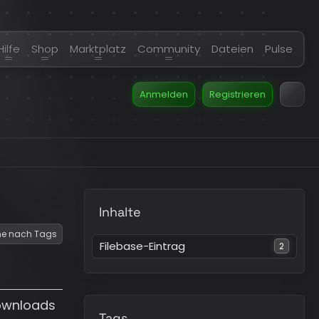
Hilfe
Shop
Marktplatz
Community
Dateien
Pulse
Anmelden
Registrieren
Inhalte
e nach Tags
Filebase-Eintrag
2
ownloads
Tags