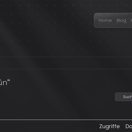
Home
Blog
ün“
Such
Zugriffe
D