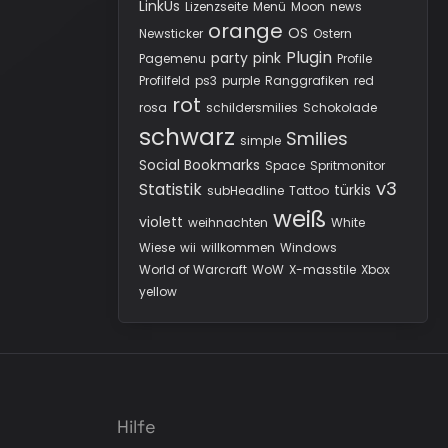
LinkUs
Lizenzseite
Menü
Moon
news
orange
OS
Newsticker
Ostern
Plugin
party
pink
Pagemenu
Profile
Profilfeld
ps3
purple
Ranggrafiken
red
rot
rosa
schildersmilies
Schokolade
schwarz
Smilies
simple
Social Bookmarks
Space
Spritmonitor
v3
Statistik
türkis
subHeadline
Tattoo
weiß
violett
weihnachten
White
Wiese
wii
willkommen
Windows
World of Warcraft
WoW
X-masstile
Xbox
yellow
Hilfe