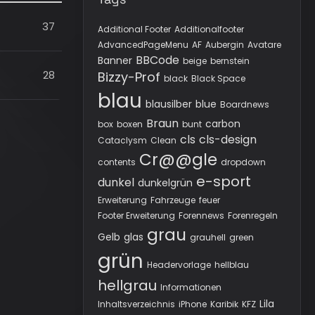
37
Additional Footer
Additionalfooter
AdvancedPageMenu
AF
Aubergin
Avatare
BBCode
Banner
beige
bernstein
28
Bizzy-Prof
black
Black Space
blau
blausilber
blue
Boardnews
Braun
carbon
box
boxen
bunt
cls
cls-design
Cataclysm
Clean
Cr@@gle
contents
dropdown
e-sport
dunkel
dunkelgrün
Erweiterung
Fahrzeuge
feuer
Footer Erweiterung
Forennews
Forenregeln
grau
Gelb
glas
grauhell
green
grün
Headervorlage
hellblau
hellgrau
Informationen
Lila
Inhaltsverzeichnis
iPhone
Karibik
KFZ