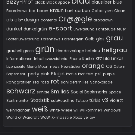
blau
Bizzy-Prof
blausilber
blue
black
Black Space
Braun
carbon
Boardnews
box
boxen
bunt
Cataclysm
Clean
Cr@@gle
cls
cls-design
contents
dropdown
e-sport
dunkel
dunkelgrün
Erweiterung
Fahrzeuge
feuer
grau
Gelb
glas
Footer Erweiterung
Forennews
Forenregeln
grün
hellgrau
grauhell
green
Headervorlage
hellblau
Lila
LinkUs
Informationen
Inhaltsverzeichnis
iPhone
Karibik
KFZ
orange
OS
Lizenzseite
Menü
Moon
news
Newsticker
Ostern
Plugin
party
pink
Pagemenu
Profile
Profilfeld
ps3
purple
rot
Ranggrafiken
red
rosa
schildersmilies
Schokolade
schwarz
Smilies
Social Bookmarks
simple
Space
v3
Statistik
türkis
violett
Spritmonitor
subHeadline
Tattoo
weiß
weihnachten
White
Wiese
wii
willkommen
Windows
World of Warcraft
WoW
X-masstile
Xbox
yellow