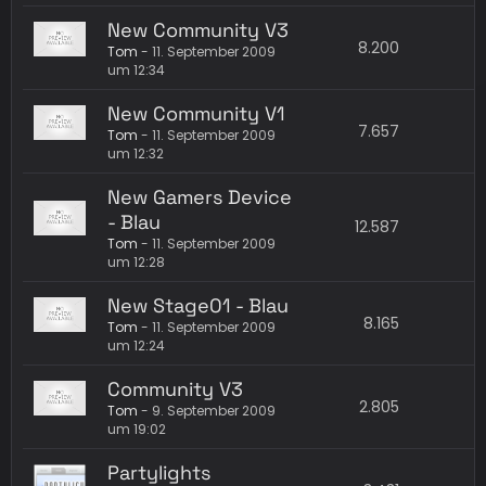
New Community V3
8.200
Tom
-
11. September 2009
um 12:34
New Community V1
7.657
Tom
-
11. September 2009
um 12:32
New Gamers Device
- Blau
12.587
Tom
-
11. September 2009
um 12:28
New Stage01 - Blau
8.165
Tom
-
11. September 2009
um 12:24
Community V3
2.805
Tom
-
9. September 2009
um 19:02
Partylights