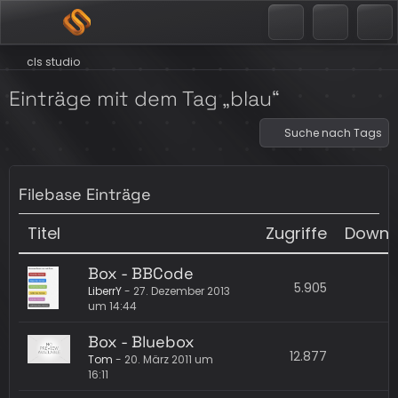
cls studio
Einträge mit dem Tag „blau“
Suche nach Tags
Filebase Einträge
Titel
Zugriffe
Downl
Box - BBCode
5.905
LiberrY
-
27. Dezember 2013
um 14:44
Box - Bluebox
12.877
Tom
-
20. März 2011 um
16:11