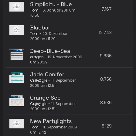
Simplicity - Blue
7.167
Tom
-
6. Januar 2011 um
10:55
Bluebar
12.743
Tom
-
20. Dezember
2009 um 11:29
Deep-Blue-Sea
9.886
eragon
-
19. November 2009
um 20:59
Jade Conifer
8.756
Cr@@gle
-
11. September
2009 um 12:51
Orange See
8.636
Cr@@gle
-
11. September
2009 um 12:51
New Partylights
8.129
Tom
-
11. September 2009
um 12:42