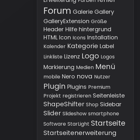
Farben
Forum
Galerie
Gallery
GalleryExtension
Größe
Header
Hilfe
hintergrund
HTML
Icon
Installation
Icons
Kategorie
Label
Kalender
Logo
Lizenz
Linkliste
Logos
Menü
Markierung
Medien
nova
Nero
mobile
Nutzer
Plugin
Plugins
Premium
Seitenleiste
Projekt
registrieren
ShapeShifter
Sidebar
Shop
Slider
Slideshow
smartphone
Startseite
Software
StarLight
Startseitenerweiterung