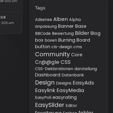
ber 2012 um
Tags
ick
Alben
Adsense
Alpha
r 2012 um
Banner
Base
anpassung
Bilder
Blog
BBCode
Bewertung
box
Burning Board
boxen
button
cls-design
cms
Community
Core
Cr@@gle
CSS
CSS-Deklarationen
darstellung
Dashboard
Datenbank
Design
EasyAds
Designs
Easylink
EasyMedia
easyrating
EasyPoll
EasySlider
Editor
fehler
Erweiterung