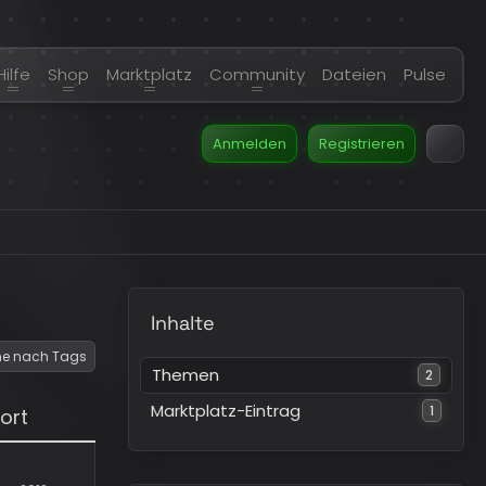
Hilfe
Shop
Marktplatz
Community
Dateien
Pulse
Anmelden
Registrieren
Inhalte
e nach Tags
Themen
2
Marktplatz-Eintrag
1
ort