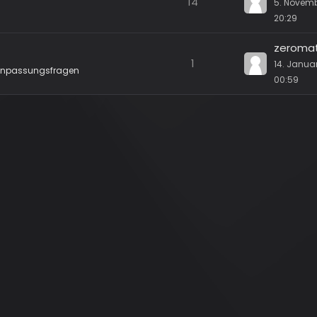
14
5. Novem
20:29
zeromat
1
14. Janua
Anpassungsfragen
00:59