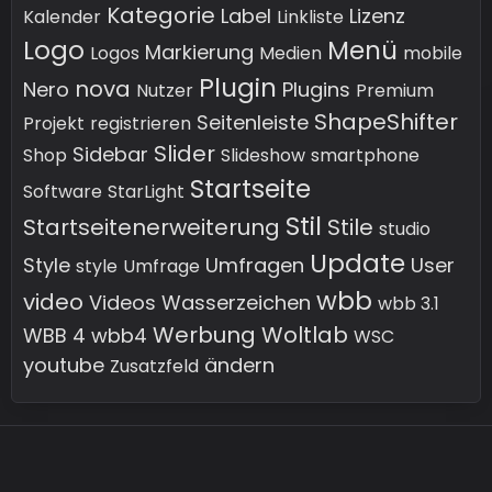
Kategorie
Label
Lizenz
Kalender
Linkliste
Logo
Menü
Markierung
Logos
Medien
mobile
Plugin
nova
Nero
Plugins
Nutzer
Premium
ShapeShifter
Seitenleiste
Projekt
registrieren
Slider
Sidebar
Shop
Slideshow
smartphone
Startseite
Software
StarLight
Stil
Startseitenerweiterung
Stile
studio
Update
Style
Umfragen
User
style
Umfrage
wbb
video
Videos
Wasserzeichen
wbb 3.1
Werbung
Woltlab
WBB 4
wbb4
WSC
youtube
ändern
Zusatzfeld