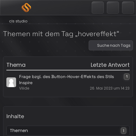
cls studio
Themen mit dem Tag „hovereffekt“
Suche nach Tags
Thema
Letzte Antwort
Frage bzgl. des Button-Hover-Effekts des Stils
1
Inspire
Vilide
26. Mai 2023 um 14:23
Inhalte
Themen
1