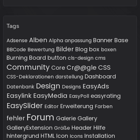
Tags
Alben
Banner
Base
Adsense
Alpha
anpassung
Bilder
Blog
box
BBCode
Bewertung
boxen
Burning Board
button
cls-design
cms
Community
Cr@@gle
CSS
Core
Dashboard
CSS-Deklarationen
darstellung
Design
EasyAds
Datenbank
Designs
Easylink
EasyMedia
easyrating
EasyPoll
EasySlider
Erweiterung
Editor
Farben
Forum
fehler
Galerie
Gallery
GalleryExtension
Header
Hilfe
Größe
hintergrund
HTML
Icon
Installation
Icons