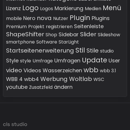
Logo
Menü
Lizenz
Markierung
Logos
Medien
Plugin
nova
Nero
Plugins
mobile
Nutzer
Seitenleiste
Premium
Projekt
registrieren
ShapeShifter
Slider
Sidebar
Shop
Slideshow
smartphone
Software
StarLight
Stil
Startseitenerweiterung
Stile
studio
Update
Style
Umfragen
User
style
Umfrage
wbb
video
Videos
Wasserzeichen
wbb 3.1
Werbung
Woltlab
WBB 4
wbb4
WSC
youtube
ändern
Zusatzfeld
cls studio