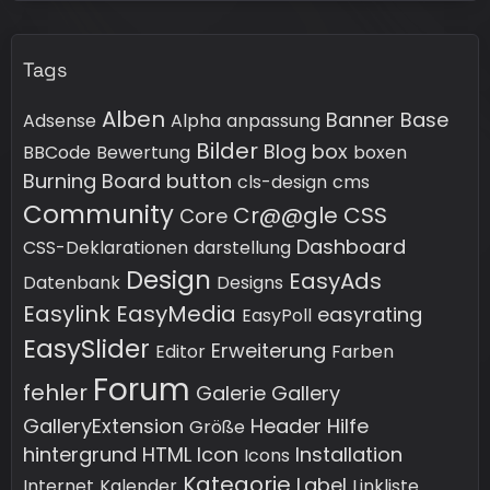
Tags
Alben
Banner
Base
Adsense
Alpha
anpassung
Bilder
Blog
box
BBCode
Bewertung
boxen
Burning Board
button
cls-design
cms
Community
Cr@@gle
CSS
Core
Dashboard
CSS-Deklarationen
darstellung
Design
EasyAds
Datenbank
Designs
Easylink
EasyMedia
easyrating
EasyPoll
EasySlider
Erweiterung
Editor
Farben
Forum
fehler
Galerie
Gallery
GalleryExtension
Header
Hilfe
Größe
hintergrund
HTML
Icon
Installation
Icons
Kategorie
Label
Internet
Kalender
Linkliste