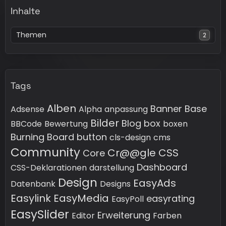
Inhalte
Themen
2
Tags
Alben
Banner
Base
Adsense
Alpha
anpassung
Bilder
Blog
box
BBCode
Bewertung
boxen
Burning Board
button
cls-design
cms
Community
Cr@@gle
CSS
Core
Dashboard
CSS-Deklarationen
darstellung
Design
EasyAds
Datenbank
Designs
Easylink
EasyMedia
easyrating
EasyPoll
EasySlider
Erweiterung
Editor
Farben