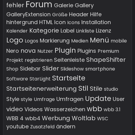
Forum
fehler
Galerie
Gallery
GalleryExtension
Header
Hilfe
Größe
hintergrund
HTML
Icon
Installation
Icons
Kategorie
Label
Lizenz
Kalender
Linkliste
Logo
Menü
Markierung
Logos
Medien
mobile
Plugin
nova
Nero
Plugins
Nutzer
Premium
ShapeShifter
Seitenleiste
Projekt
registrieren
Slider
Sidebar
Shop
Slideshow
smartphone
Startseite
Software
StarLight
Stil
Startseitenerweiterung
Stile
studio
Update
Style
Umfragen
User
style
Umfrage
wbb
video
Videos
Wasserzeichen
wbb 3.1
Werbung
Woltlab
WBB 4
wbb4
WSC
youtube
ändern
Zusatzfeld