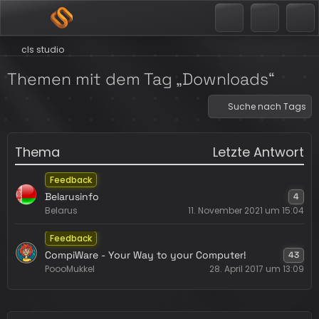
cls studio
Themen mit dem Tag „Downloads“
Suche nach Tags
Thema
Letzte Antwort
Feedback
Belarusinfo
4
Belarus
11. November 2021 um 15:04
Feedback
CompiWare - Your Way to your Computer!
43
PoooMukkel
28. April 2017 um 13:09