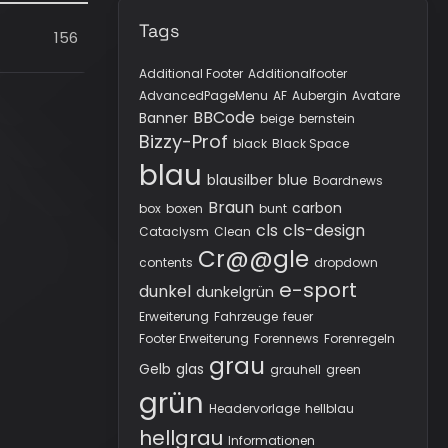
Tags
156
Additional Footer
Additionalfooter
AdvancedPageMenu
AF
Aubergin
Avatare
BBCode
Banner
beige
bernstein
Bizzy-Prof
black
Black Space
blau
blausilber
blue
Boardnews
Braun
carbon
box
boxen
bunt
cls
cls-design
Cataclysm
Clean
Cr@@gle
contents
dropdown
e-sport
dunkel
dunkelgrün
Erweiterung
Fahrzeuge
feuer
Footer Erweiterung
Forennews
Forenregeln
grau
Gelb
glas
grauhell
green
grün
Headervorlage
hellblau
hellgrau
Informationen