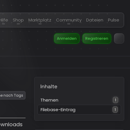
Hilfe
Shop
Marktplatz
Community
Dateien
Pulse
Anmelden
Registrieren
Inhalte
e nach Tags
Themen
1
Filebase-Eintrag
1
ownloads