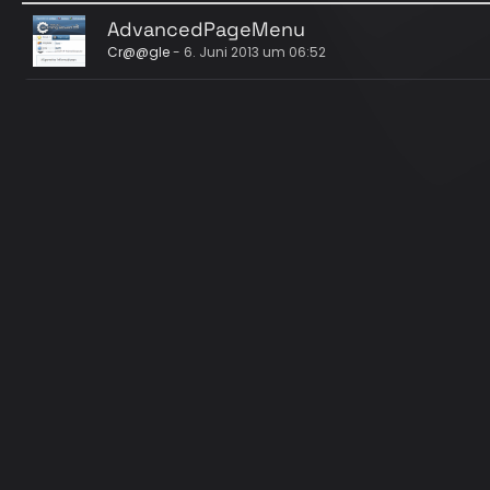
AdvancedPageMenu
Cr@@gle
-
6. Juni 2013 um 06:52