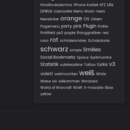
Lila
Inhaltsverzeichnis
iPhone
Karibik
KFZ
LinkUs
Lizenzseite
Menü
Moon
news
orange
OS
Newsticker
Ostern
Plugin
party
pink
Pagemenu
Profile
Profilfeld
ps3
purple
Ranggrafiken
red
rot
rosa
schildersmilies
Schokolade
schwarz
Smilies
simple
Social Bookmarks
Space
Spritmonitor
v3
Statistik
türkis
subHeadline
Tattoo
weiß
violett
weihnachten
White
Wiese
wii
willkommen
Windows
World of Warcraft
WoW
X-masstile
Xbox
yellow