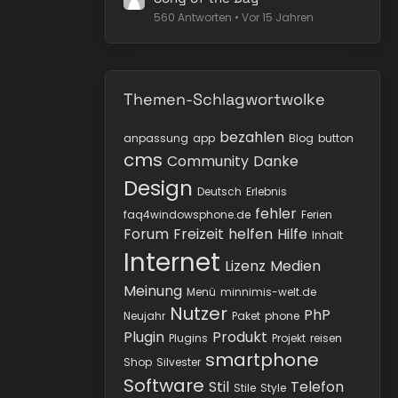
560 Antworten
Vor 15 Jahren
Themen-Schlagwortwolke
bezahlen
anpassung
app
Blog
button
cms
Community
Danke
Design
Deutsch
Erlebnis
fehler
faq4windowsphone.de
Ferien
Forum
Freizeit
helfen
Hilfe
Inhalt
Internet
Lizenz
Medien
Meinung
Menü
minnimis-welt.de
Nutzer
PhP
Neujahr
Paket
phone
Plugin
Produkt
Plugins
Projekt
reisen
smartphone
Shop
Silvester
Software
Stil
Telefon
Stile
Style