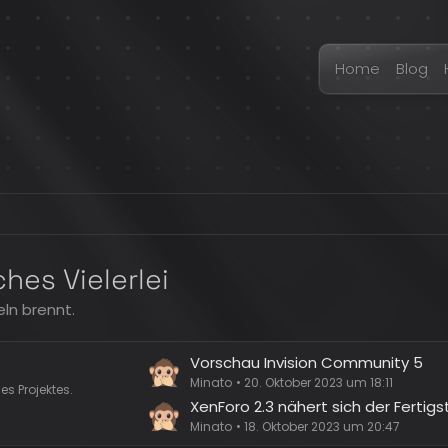
Home
Blog
hes Vielerlei
eln brennt.
L
Vorschau Invision Community 5
e
Minato
20. Oktober 2023 um 18:11
s Projektes.
t
XenForo 2.3 nähert sich der Fertigs
z
Minato
18. Oktober 2023 um 20:47