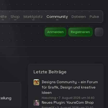
Hilfe
Shop
Marktplatz
Community
Dateien
Pulse
Anmelden
Registrieren
Letzte Beiträge
Designs Community – ein Forum
für Grafik, Design und kreative
Ideen
tellung
Hasching
7. August 2026 um 14:40
Neues Plugin: YoureCom Shop
RainerSF
3. August 2026 um 22:40