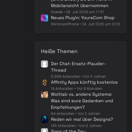
Mobilansicht übernommen
Doerek
26. Juli 2026 um 17:51
Neues Plugin: YoureCom Shop
WindowsPhone
24. Juli 2026 um 01:01
Heiße Themen
Der Chat-Ersatz-Plauder-
Thread
5.999 Antworten
Vor 11 Jahren
Affinity Apps künftig kostenlos
19 Antworten
Vor 9 Monaten
Woltlab vs. andere Systeme:
Was sind eure Gedanken und
Empfehlungen?
64 Antworten
Vor 2 Jahren
Reden wir mal über Designs?
145 Antworten
Vor 6 Jahren
Song of the Day